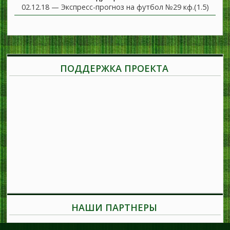
02.12.18 — Экспресс-прогноз на футбол №29 кф.(1.5)
ПОДДЕРЖКА ПРОЕКТА
НАШИ ПАРТНЕРЫ