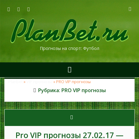
t
e
v
w
m
k
P
i
a
t
i
l
t
l
a
e
Прогнозы на спорт: Футбол
r
n
b
ВСЁ ДЛЯ АНАЛИЗА
o
p
e
e
Planbet
»
VIP прогнозы
»
PRO VIP прогнозы
АРХИВ
o
n
t
Рубрика:
PRO VIP прогнозы
p
m
e
e
ЭКСПРЕСС ПРОГНОЗЫ
.
n
LIVE
o
n
d
p
u
r
r
e
РЕЗУЛЬТАТЫ LIVE
VIP ПРОГНОЗЫ
o
o
n
НОВОСТИ
p
p
d
u
d
e
r
GOLD VIP ПРОГНОЗЫ
o
n
ПРЯМЫЕ ТРАНСЛЯЦИИ LIVE
БЕСПЛАТНЫЕ ПРОГНОЗЫ
o
Pro VIP прогнозы 27.02.17 —
СТАТЬИ
w
d
p