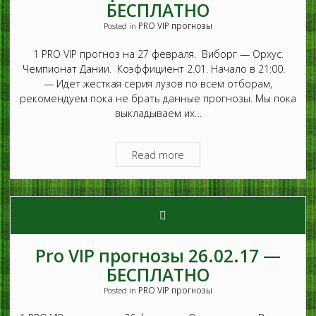
n
r
d
БЕСПЛАТНО
PRO VIP ПРОГНОЗЫ
m
o
o
СТАТИСТИКА
o
ССЫЛКИ
e
p
Posted in
PRO VIP прогнозы
w
p
n
d
n
e
u
o
СТАТИСТИКА ОСТАНОВЛЕННЫХ ПРОГНОЗОВ
m
n
1 PRO VIP прогноз на 27 февраля. Виборг — Орхус.
w
КОНТАКТЫ
e
d
(СТОП)
Чемпионат Дании. Коэффициент 2.01. Начало в 21:00.
n
n
r
m
u
— Идет жесткая серия лузов по всем отборам,
o
e
p
рекомендуем пока не брать данные прогнозы. Мы пока
n
d
выкладываем их…
u
o
w
n
m
Read more
P
e
r
n
o
u
V
I
P
п
Pro VIP прогнозы 26.02.17 —
р
БЕСПЛАТНО
о
г
Posted in
PRO VIP прогнозы
н