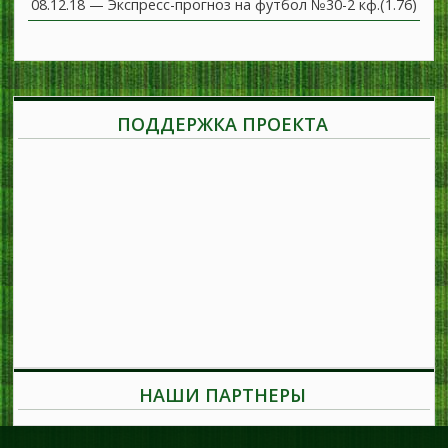
08.12.18 — Экспресс-прогноз на футбол №30-2 кф.(1.76)
ПОДДЕРЖКА ПРОЕКТА
НАШИ ПАРТНЕРЫ