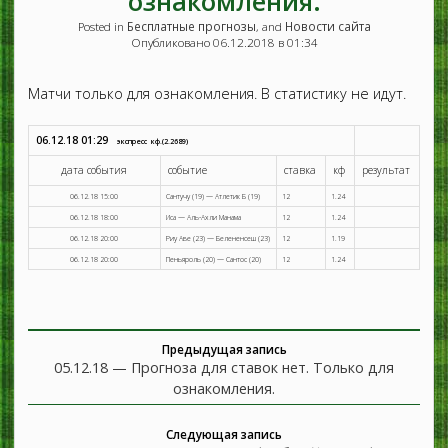
ознакомления.
n
r
d
PRO VIP ПРОГНОЗЫ
m
o
o
СТАТИСТИКА
o
Posted in
Бесплатные прогнозы
, and
Новости сайта
ССЫЛКИ
e
p
w
p
Опубликовано 06.12.2018 в 01:34
n
d
n
e
u
o
СТАТИСТИКА ОСТАНОВЛЕННЫХ ПРОГНОЗОВ
m
n
w
КОНТАКТЫ
e
d
Матчи только для ознакомления. В статистику не идут.
(СТОП)
n
n
r
m
u
o
e
p
06.12.18 01:29
экспреcс кф.(2.2689)
n
d
u
o
дата события
событие
ставка
кф
результат
w
06.12.18 15:00
Сантучу (19) — Атлетик Б (19)
12
1.24
n
m
06.12.18 18:00
Иса — Аль-Ахли Манама
12
1.24
e
06.12.18 20:00
Риу Аве (23) — Белененсеш (23)
12
1.19
n
06.12.18 20:00
Пеньяроль (20) — Сантос (20)
12
1.24
u
Предыдущая запись
05.12.18 — Прогноза для ставок нет. Только для
ознакомления.
Следующая запись