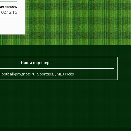
я запись
02.12.16
Наши партнеры
Football-prognozi.ru
,
Sporttips
,
,
MLB Picks