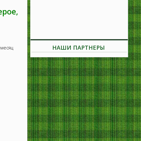
рое,
НАШИ ПАРТНЕРЫ
 месяц