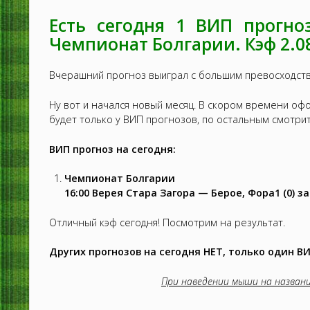
e
n
Есть сегодня 1 ВИП прогно
u
Чемпионат Болгарии. Кэф 2.08
Вчерашний прогноз выиграл с большим превосходство
Ну вот и начался новый месяц. В скором времени офор
будет только у ВИП прогнозов, по остальным смотрит
ВИП прогноз на сегодня:
Чемпионат Болгарии
16:00 Верея Стара Загора — Берое, Фора1 (0) за
Отличный кэф сегодня! Посмотрим на результат.
Других прогнозов на сегодня НЕТ, только один ВИ
При наведении мыши на названи