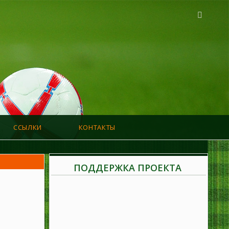
ССЫЛКИ
КОНТАКТЫ
ПОДДЕРЖКА ПРОЕКТА