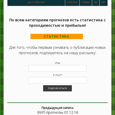
дата события
событие
ставка
кф
рез
По всем категориям прогнозов есть статистика с
проходимостью и прибылью!
СТАТИСТИКА
Для того, чтобы первым узнавать о публикации новых
прогнозов, подпишитесь на нашу рассылку:
Имя
E-mail*
Предыдущая запись
ВИП прогнозы 01.12.16