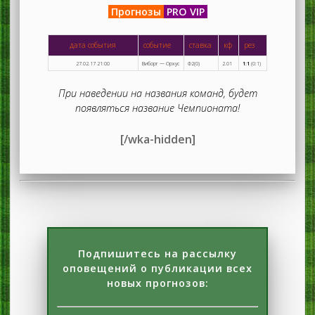
Прогнозы
PRO VIP
дата события
событие
ставка
кф
рез
27.02.17 21:00
Виборг — Орхус
Ф2(0)
2.01
1:1
(0:1)
При наведении на названия команд, будет
появляться название Чемпионата!
[/wka-hidden]
Подпишитесь на рассылку
оповещений о публикации всех
новых прогнозов: