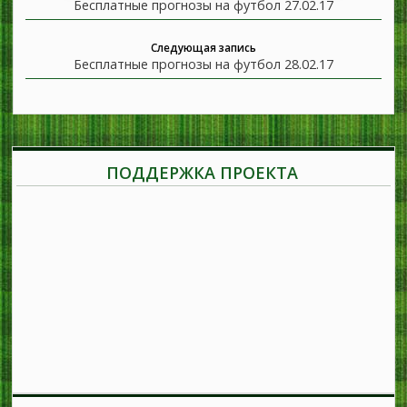
Бесплатные прогнозы на футбол 27.02.17
Следующая запись
Бесплатные прогнозы на футбол 28.02.17
ПОДДЕРЖКА ПРОЕКТА