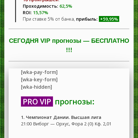
Проходимость:
62,5%
ROI:
15,57%
При ставке 5% от банка,
прибыль:
+59,95%
СЕГОДНЯ VIP прогнозы — БЕСПЛАТНО
!!!
[wka-pay-form]
[wka-key-form]
[wka-hidden]
PRO VIP
прогнозы:
1. Чемпионат Дании. Высшая лига
21:00 Виборг — Орхус, Фора 2 (0) Кф. 2,01