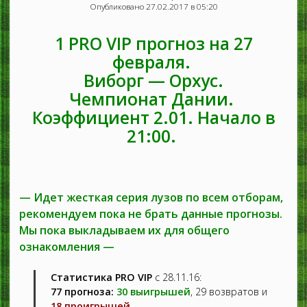
n
r
d
Опубликовано 27.02.2017 в 05:20
PRO VIP ПРОГНОЗЫ
m
o
o
СТАТИСТИКА
o
ССЫЛКИ
e
p
w
p
n
d
n
1 PRO VIP прогноз на 27
e
u
o
СТАТИСТИКА ОСТАНОВЛЕННЫХ ПРОГНОЗОВ
m
n
w
февраля.
КОНТАКТЫ
e
d
(СТОП)
n
n
r
Виборг — Орхус.
m
u
o
e
Чемпионат Дании.
p
n
d
u
Коэффициент 2.01. Начало в
o
w
21:00.
n
m
e
n
u
— Идет жесткая серия лузов по всем отборам,
рекомендуем пока не брать данные прогнозы.
Мы пока выкладываем их для общего
ознакомления —
Статистика PRO VIP
с 28.11.16:
77 прогноза:
30
выигрышей
, 29 возвратов и
18 проигрышей
.