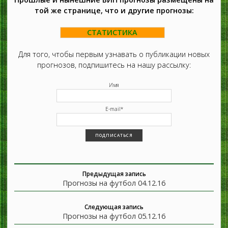
той же странице, что и другие прогнозы:
СТАТИСТИКА
Для того, чтобы первым узнавать о публикации новых
прогнозов, подпишитесь на нашу рассылку:
Имя
E-mail*
Предыдущая запись
Прогнозы на футбол 04.12.16
Следующая запись
Прогнозы на футбол 05.12.16