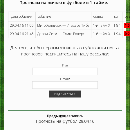
n
r
d
Прогнозы на ничью в футболе в 1 тайме.
PRO VIP ПРОГНОЗЫ
m
o
o
СТАТИСТИКА
o
ССЫЛКИ
e
p
w
p
n
d
n
дата события
событие
ставка
кф
рез
e
u
o
СТАТИСТИКА ОСТАНОВЛЕННЫХ ПРОГНОЗОВ
m
n
w
КОНТАКТЫ
e
29.04.16 11:00
Мито Холлихок — Итихара Тиба
1-й тайм Х
1.84
1:0
d
(СТОП)
n
n
r
m
29.04.16 21:45
Дерри Сити — Слиго Роверс
1-й тайм Х
1.94
0:2
u
o
e
p
n
d
u
Для того, чтобы первым узнавать о публикации новых
o
прогнозов, подпишитесь на нашу рассылку:
w
n
m
Имя
e
n
u
E-mail*
Предыдущая запись
Прогнозы на футбол 28.04.16