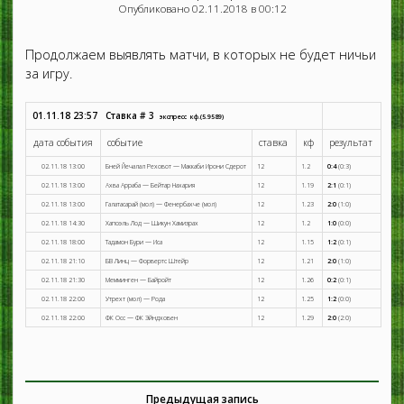
n
r
d
Опубликовано 02.11.2018 в 00:12
PRO VIP ПРОГНОЗЫ
m
o
o
СТАТИСТИКА
o
ССЫЛКИ
e
p
w
p
n
d
n
e
Продолжаем выявлять матчи, в которых не будет ничьи
u
o
СТАТИСТИКА ОСТАНОВЛЕННЫХ ПРОГНОЗОВ
m
n
за игру.
w
КОНТАКТЫ
e
d
(СТОП)
n
n
r
m
u
o
e
01.11.18 23:57 Ставка # 3
экспреcс кф.(5.9589)
p
n
d
дата события
событие
ставка
кф
результат
u
o
w
02.11.18 13:00
Бней Йечалал Реховот — Маккаби Ирони Сдерот
12
1.2
0:4
(0:3)
n
02.11.18 13:00
Ахва Арраба — Бейтар Нахария
12
1.19
2:1
(0:1)
m
02.11.18 13:00
Галатасарай (мол) — Фенербахче (мол)
12
1.23
2:0
(1:0)
e
n
02.11.18 14:30
Хапоэль Лод — Шикун Хамизрах
12
1.2
1:0
(0:0)
u
02.11.18 18:00
Тадамон Бури — Иса
12
1.15
1:2
(0:1)
02.11.18 21:10
БВ Линц — Форвертс Штейр
12
1.21
2:0
(1:0)
02.11.18 21:30
Мемминген — Байройт
12
1.26
0:2
(0:1)
02.11.18 22:00
Утрехт (мол) — Рода
12
1.25
1:2
(0:0)
02.11.18 22:00
ФК Осс — ФК Эйндховен
12
1.29
2:0
(2:0)
Предыдущая запись