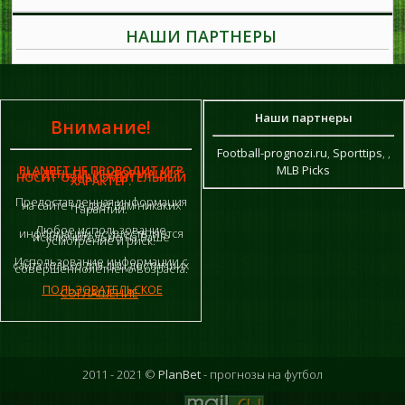
НАШИ ПАРТНЕРЫ
Наши партнеры
Внимание!
Football-prognozi.ru
,
Sporttips
,
,
PLANBET НЕ ПРОВОДИТ ИГР
MLB Picks
НА ДЕНЬГИ. ИНФОРМАЦИЯ
НОСИТ ОЗНАКОМИТЕЛЬНЫЙ
ХАРАКТЕР.
Предоставленная информация
на сайте не даёт Вам никаких
гарантий.
Любое использование
информации осуществляется
исключительно на Ваше
усмотрение и риск.
Использование информации с
сайта только для лиц достигших
совершеннолетнего возраста.
ПОЛЬЗОВАТЕЛЬСКОЕ
СОГЛАШЕНИЕ
2011 - 2021 ©
PlanBet
- прогнозы на футбол