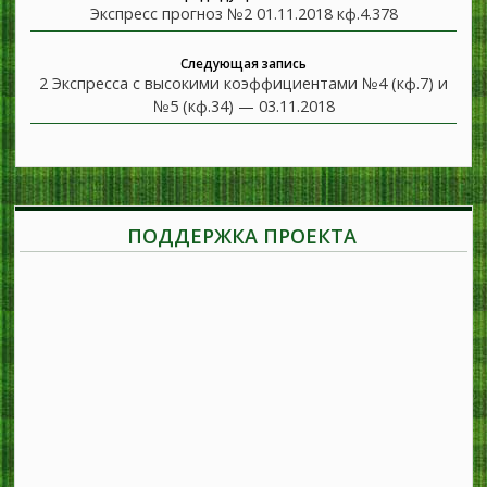
Экспресс прогноз №2 01.11.2018 кф.4.378
Следующая запись
2 Экспресса с высокими коэффициентами №4 (кф.7) и
№5 (кф.34) — 03.11.2018
ПОДДЕРЖКА ПРОЕКТА