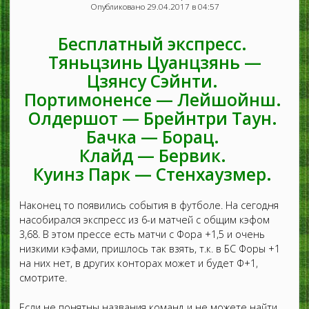
n
r
d
Опубликовано 29.04.2017 в 04:57
PRO VIP ПРОГНОЗЫ
m
o
o
СТАТИСТИКА
o
ССЫЛКИ
e
p
w
p
n
d
n
Бесплатный экспресс.
e
u
o
СТАТИСТИКА ОСТАНОВЛЕННЫХ ПРОГНОЗОВ
m
n
w
Тяньцзинь Цуанцзянь —
КОНТАКТЫ
e
d
(СТОП)
n
n
r
Цзянсу Сэйнти.
m
u
o
e
Портимоненсе — Лейшойнш.
p
n
d
u
Олдершот — Брейнтри Таун.
o
w
Бачка — Борац.
n
Клайд — Бервик.
m
e
Куинз Парк — Стенхаузмер.
n
u
Наконец то появились события в футболе. На сегодня
насобирался экспресс из 6-и матчей с общим кэфом
3,68. В этом прессе есть матчи с Фора +1,5 и очень
низкими кэфами, пришлось так взять, т.к. в БС Форы +1
на них нет, в других конторах может и будет Ф+1,
смотрите.
Если не понятны названия команд и не можете найти