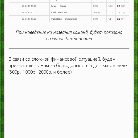
29.04.17 17:00
Бачка — Борац
Ф1(0)
1.33
0:1
(0:0)
29.04.17 17:00
Клайд — Бервик
Ф1(+1)
1.15
1:1
(1:0)
29.04.17 17:00
Куинз Парк — Стенхаузмер
Ф1(0)
1.6
0:2
(0:1)
При наведение на названия команд, будет показано
название Чемпионата
В связи со сложной финансовой ситуацией, будем
признательны Вам за благодарность в денежном виде
(500р., 1000р., 2000р. и более)