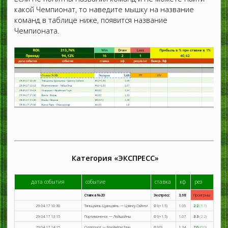
какой Чемпионат, то наведите мышку на название
команд в таблице ниже, появится название
Чемпионата.
Категория «ЭКСПРЕСС»
дата события
событие
ставка
кф
рез
Ставка №20
Экспресс
3,68
Проигрыш
29.04.17 10:30
Тяньцзинь Цуанцзянь — Цзянсу Сэйнти
Ф1(+1.5)
1.05
2:2
(1:1)
29.04.17 13:15
Портимоненсе — Лейшойнш
Ф1(+1.5)
1.07
3:3
(2:2)
29.04.17 14:15
Олдершот — Брейнтри Таун
Ф1(0)
1.34
2:0
(0:0)