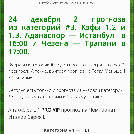
n
r
d
Опубликовано 24.12.2016 в 01:59
PRO VIP ПРОГНОЗЫ
m
o
o
СТАТИСТИКА
o
ССЫЛКИ
e
p
w
p
n
d
n
24 декабря 2 прогноза
e
u
o
СТАТИСТИКА ОСТАНОВЛЕННЫХ ПРОГНОЗОВ
m
n
w
из категорий #3. Кэфы 1.2 и
КОНТАКТЫ
e
d
(СТОП)
n
n
r
1.3. Аданаспор — Истанбул в
m
u
o
e
16:00 и Чезена — Трапани в
p
n
d
u
17:00.
o
w
n
Вчера из категории #3, один прогноз выиграл, а другой
m
e
проиграл. А также, выиграл прогноз на Тотал Меньше 1
n
в 1-м тайме.
u
Сегодня есть только 2 прогноза из низовой Категории
#3. По другим категориям и 1-у тайму — тишина!
А также есть 1
PRO VIP
прогноз на Чемпионат
Италии Серия Б
.
Категория #1
—
НЕТ