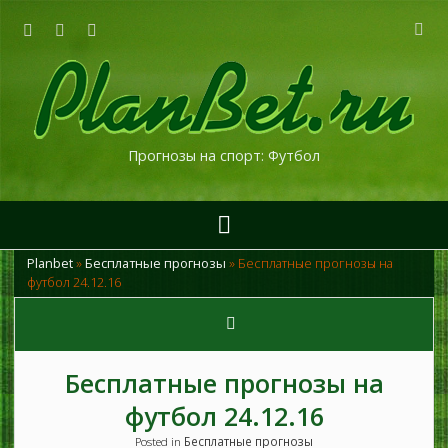
t
e
v
w
m
k
P
i
a
t
i
l
t
l
a
e
Прогнозы на спорт: Футбол
r
n
b
ВСЁ ДЛЯ АНАЛИЗА
o
p
e
e
Planbet
»
Бесплатные прогнозы
»
Бесплатные прогнозы на
АРХИВ
o
n
футбол 24.12.16
t
p
m
e
e
ЭКСПРЕСС ПРОГНОЗЫ
.
n
LIVE
o
n
d
p
u
r
r
e
РЕЗУЛЬТАТЫ LIVE
VIP ПРОГНОЗЫ
o
o
n
Бесплатные прогнозы на
НОВОСТИ
p
p
d
u
d
e
r
футбол 24.12.16
GOLD VIP ПРОГНОЗЫ
o
n
ПРЯМЫЕ ТРАНСЛЯЦИИ LIVE
БЕСПЛАТНЫЕ ПРОГНОЗЫ
o
СТАТЬИ
w
d
p
Posted in
Бесплатные прогнозы