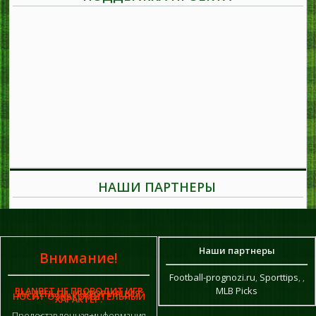
НАШИ ПАРТНЕРЫ
Наши партнеры
Внимание!
Football-prognozi.ru
,
Sporttips
,
,
PLANBET НЕ ПРОВОДИТ ИГР
MLB Picks
НА ДЕНЬГИ. ИНФОРМАЦИЯ
НОСИТ ОЗНАКОМИТЕЛЬНЫЙ
ХАРАКТЕР.
Предоставленная информация