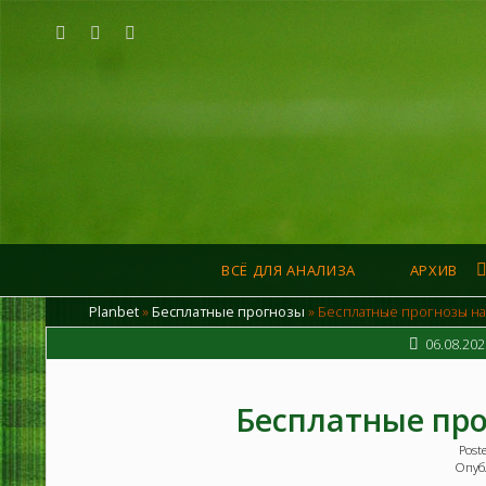
t
e
v
w
m
k
i
a
t
i
t
l
e
r
ВСЁ ДЛЯ АНАЛИЗА
АРХИВ
o
p
e
Planbet
»
Бесплатные прогнозы
»
Бесплатные прогнозы на 
n
d
06.08.20
r
o
p
Бесплатные про
d
o
Post
n
Опуб