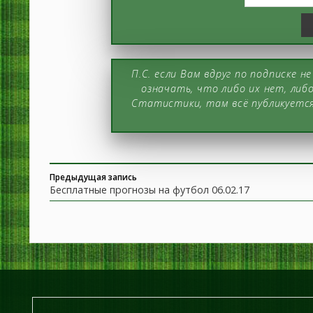
П.С. если Вам вдруг по подписке 
означать, что либо их нет, либ
Статистики, там всё публикуется 
Предыдущая запись
Бесплатные прогнозы на футбол 06.02.17