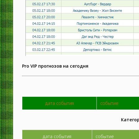
Pro VIP прогнозов на сегодня
дата события
событие
Катего
дата события
событие