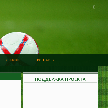
ССЫЛКИ
КОНТАКТЫ
ПОДДЕРЖКА ПРОЕКТА