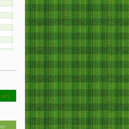
рез
рез