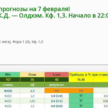
e
n
прогнозы на 7 февраля!
u
.Д. — Олдхэм. Кф. 1,3. Начало в 22
лига), Фора 1 (0), Кф. 1,3