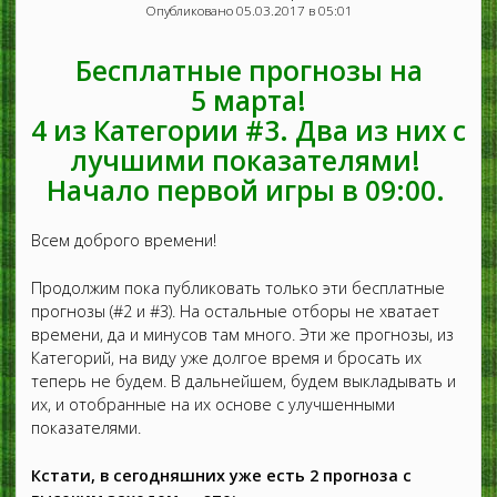
n
r
d
Опубликовано 05.03.2017 в 05:01
PRO VIP ПРОГНОЗЫ
m
o
o
СТАТИСТИКА
o
ССЫЛКИ
e
p
w
p
n
d
n
Бесплатные прогнозы на
e
u
o
СТАТИСТИКА ОСТАНОВЛЕННЫХ ПРОГНОЗОВ
m
n
w
5 марта!
КОНТАКТЫ
e
d
(СТОП)
n
n
r
4 из Категории #3. Два из них с
m
u
o
e
лучшими показателями!
p
n
d
u
Начало первой игры в 09:00.
o
w
n
Всем доброго времени!
m
e
n
Продолжим пока публиковать только эти бесплатные
u
прогнозы (#2 и #3). На остальные отборы не хватает
времени, да и минусов там много. Эти же прогнозы, из
Категорий, на виду уже долгое время и бросать их
теперь не будем. В дальнейшем, будем выкладывать и
их, и отобранные на их основе с улучшенными
показателями.
Кстати, в сегодняшних уже есть 2 прогноза с