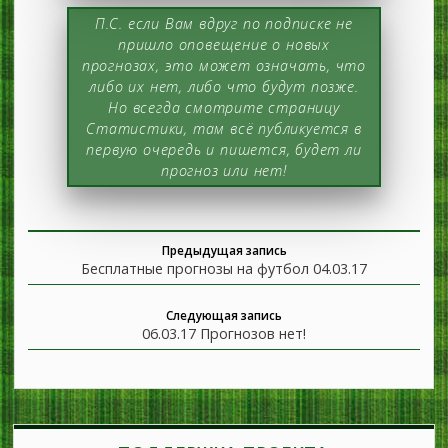
П.С. если Вам вдруг по подписке не
пришло оповещение о новых
прогнозах, это может означать, что
либо их нет, либо что будут позже.
Но всегда смотрите страницу
Статистики, там всё публикуется в
первую очередь и пишется, будет ли
прогноз или нет!
Предыдущая запись
Бесплатные прогнозы на футбол 04.03.17
Следующая запись
06.03.17 Прогнозов нет!