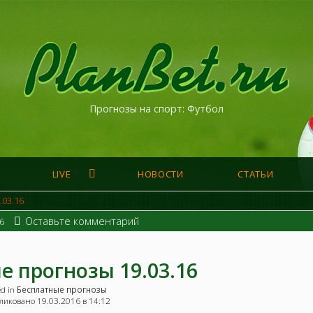
P
l
a
Прогнозы на спорт: Футбол
n
b
e
LIVE
o
НОВОСТИ
СТАТЬИ
p
e
t
.03.16
n
d
Оставьте комментарий
26
.
r
o
r
p
е прогнозы 19.03.16
d
u
o
w
w
ed in
Бесплатные прогнозы
n
ликовано 19.03.2016 в 14:12
m
m