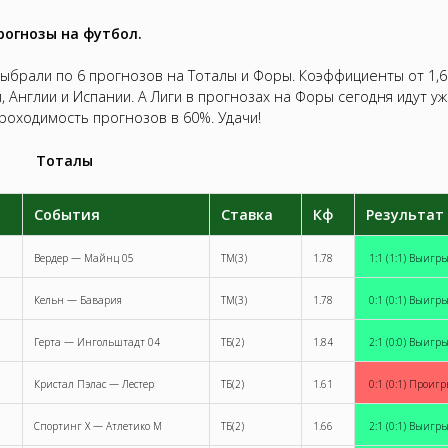
e
n
рогнозы на футбол.
u
брали по 6 прогнозов на Тоталы и Форы. Коэффициенты от 1,6 
 Англии и Испании. А Лиги в прогнозах на Форы сегодня идут у
роходимость прогнозов в 60%. Удачи!
Тоталы
События
Ставка
Кф
Результат
Вердер — Майнц 05
ТМ(3)
1.78
1:1 (1:1) Выигр
Кельн — Бавария
ТМ(3)
1.78
0:1 (0:1) Выигр
Герта — Ингольштадт 04
ТБ(2)
1.84
2:1 (0:0) Выигр
Кристал Пэлас — Лестер
ТБ(2)
1.61
0:1 (0:1) Проиг
Спортинг Х — Атлетико М
ТБ(2)
1.66
2:1 (0:1) Выигр