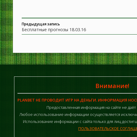
Предыдущая запись
Бесплатные прогнозы 18.03.16
Внимание!
PLANBET НЕ ПРОВОДИТ ИГР НА ДЕНЬГИ. ИНФОРМАЦИЯ НО
Предоставленная информация на сайте не даёт 
Любое использование информации осуществляется исключит
Использование информации с сайта только для лиц достиг
ПОЛЬЗОВАТЕЛЬСКОЕ СОГЛАШ