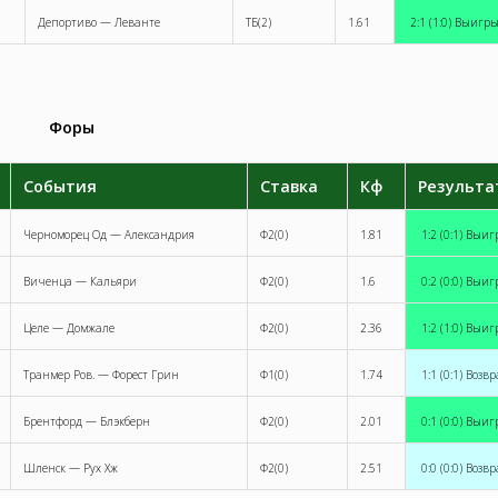
Депортиво — Леванте
ТБ(2)
1.61
2:1 (1:0) Выигр
Форы
События
Ставка
Кф
Результа
Черноморец Од — Александрия
Ф2(0)
1.81
1:2 (0:1) Выи
Виченца — Кальяри
Ф2(0)
1.6
0:2 (0:0) Выи
Целе — Домжале
Ф2(0)
2.36
1:2 (1:0) Выи
Транмер Ров. — Форест Грин
Ф1(0)
1.74
1:1 (0:1) Возвр
Брентфорд — Блэкберн
Ф2(0)
2.01
0:1 (0:0) Выи
Шленск — Рух Хж
Ф2(0)
2.51
0:0 (0:0) Возвр