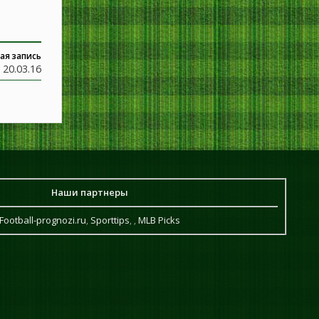
я запись
20.03.16
Наши партнеры
Football-prognozi.ru
,
Sporttips
,
,
MLB Picks