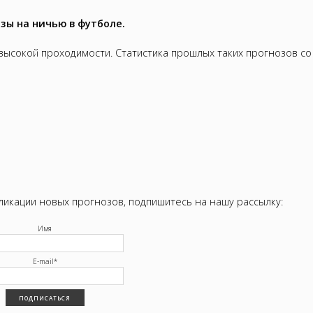
e
n
зы на ничью в футболе.
u
высокой проходимости. Статистика прошлых таких прогнозов со
бликации новых прогнозов, подпишитесь на нашу рассылку:
Имя
E-mail*