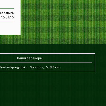
я запись
15.04.16
Наши партнеры
Football-prognozi.ru
,
Sporttips
,
,
MLB Picks