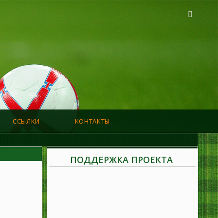
ССЫЛКИ
КОНТАКТЫ
ПОДДЕРЖКА ПРОЕКТА