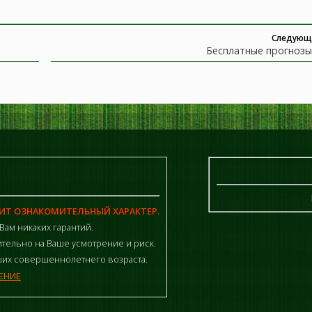
Следующа
Бесплатные прогнозы 
СИТ ОЗНАКОМИТЕЛЬНЫЙ ХАРАКТЕР.
Вам никаких гарантий.
ельно на Ваше усмотрение и риск.
ших совершеннолетнего возраста.
ЕНИЕ