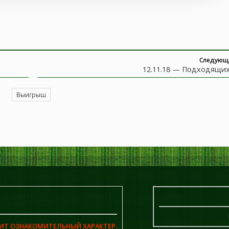
Следующа
12.11.18 — Подходящих
Выигрыш
СИТ ОЗНАКОМИТЕЛЬНЫЙ ХАРАКТЕР.