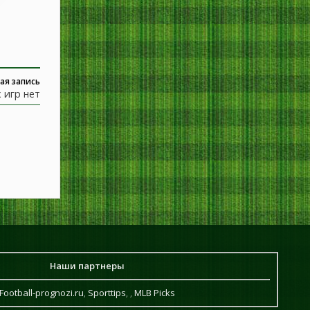
я запись
 игр нет
Наши партнеры
Football-prognozi.ru
,
Sporttips
,
,
MLB Picks