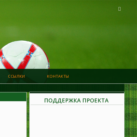
ССЫЛКИ
КОНТАКТЫ
ПОДДЕРЖКА ПРОЕКТА