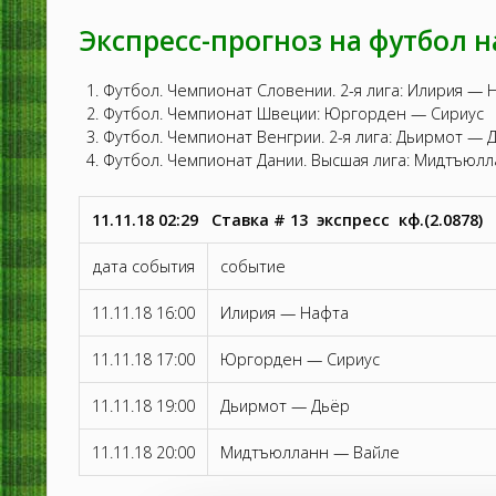
e
n
Экспресс-прогноз на футбол н
u
Футбол. Чемпионат Словении. 2-я лига: Илирия — 
Футбол. Чемпионат Швеции: Юргорден — Сириус
Футбол. Чемпионат Венгрии. 2-я лига: Дьирмот — 
Футбол. Чемпионат Дании. Высшая лига: Мидтъюл
11.11.18 02:29 Ставка # 13
экспреcс кф.(2.0878)
дата события
событие
11.11.18 16:00
Илирия — Нафта
11.11.18 17:00
Юргорден — Сириус
11.11.18 19:00
Дьирмот — Дьёр
11.11.18 20:00
Мидтъюлланн — Вайле