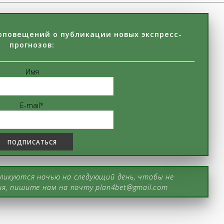
оповещений о публикации новых экспресс-
прогнозов:
Имя
E-mail*
бликуются ночью на следующий день, чтобы не
я, пишите нам на почту plan4bet@gmail.com