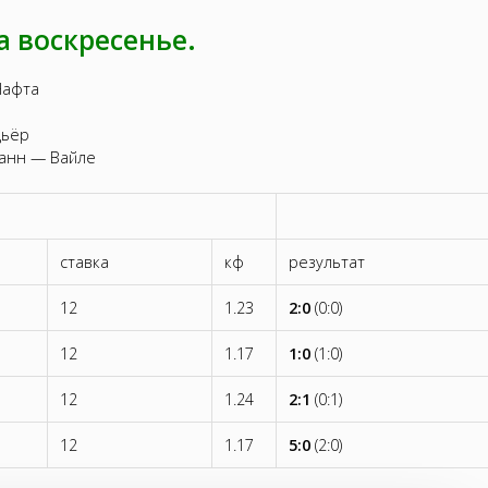
e
n
а воскресенье.
u
Нафта
Дьёр
ланн — Вайле
ставка
кф
результат
12
1.23
2:0
(0:0)
12
1.17
1:0
(1:0)
12
1.24
2:1
(0:1)
12
1.17
5:0
(2:0)