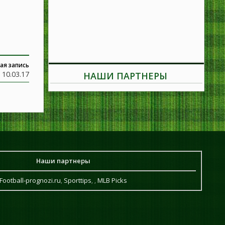
я запись
10.03.17
НАШИ ПАРТНЕРЫ
Наши партнеры
Football-prognozi.ru
,
Sporttips
,
,
MLB Picks