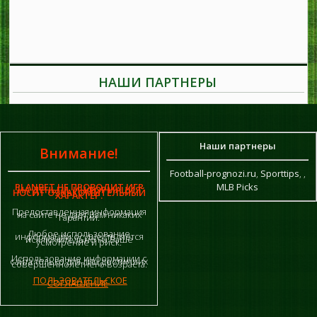
НАШИ ПАРТНЕРЫ
Наши партнеры
Внимание!
Football-prognozi.ru
,
Sporttips
,
,
PLANBET НЕ ПРОВОДИТ ИГР
MLB Picks
НА ДЕНЬГИ. ИНФОРМАЦИЯ
НОСИТ ОЗНАКОМИТЕЛЬНЫЙ
ХАРАКТЕР.
Предоставленная информация
на сайте не даёт Вам никаких
гарантий.
Любое использование
информации осуществляется
исключительно на Ваше
усмотрение и риск.
Использование информации с
сайта только для лиц достигших
совершеннолетнего возраста.
ПОЛЬЗОВАТЕЛЬСКОЕ
СОГЛАШЕНИЕ