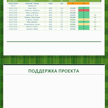
n
r
d
PRO VIP ПРОГНОЗЫ
m
o
o
СТАТИСТИКА
o
ССЫЛКИ
e
p
w
p
n
d
n
e
u
o
СТАТИСТИКА ОСТАНОВЛЕННЫХ ПРОГНОЗОВ
m
n
w
КОНТАКТЫ
e
d
(СТОП)
n
n
r
m
u
o
e
p
n
d
u
o
w
n
m
e
n
u
ПОДДЕРЖКА ПРОЕКТА