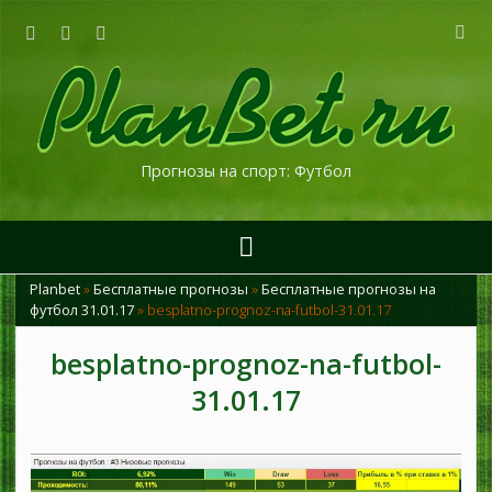
t
e
v
w
m
k
P
i
a
t
i
l
t
l
a
e
Прогнозы на спорт: Футбол
r
n
b
ВСЁ ДЛЯ АНАЛИЗА
o
p
e
e
Planbet
»
Бесплатные прогнозы
»
Бесплатные прогнозы на
АРХИВ
o
n
футбол 31.01.17
»
besplatno-prognoz-na-futbol-31.01.17
t
p
m
e
e
ЭКСПРЕСС ПРОГНОЗЫ
.
n
besplatno-prognoz-na-futbol-
LIVE
o
n
d
p
u
r
31.01.17
r
e
РЕЗУЛЬТАТЫ LIVE
VIP ПРОГНОЗЫ
o
o
n
НОВОСТИ
p
p
d
u
d
e
r
GOLD VIP ПРОГНОЗЫ
o
n
ПРЯМЫЕ ТРАНСЛЯЦИИ LIVE
БЕСПЛАТНЫЕ ПРОГНОЗЫ
o
СТАТЬИ
w
d
p